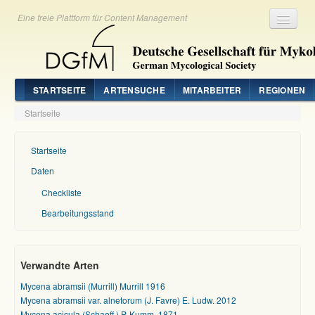
Eine freie Plattform für Content Management
Registrieren
Login
STARTSEITE
ARTENSUCHE
MITARBEITER
REGIONEN
Startseite
Startseite
Daten
Checkliste
Bearbeitungsstand
Verwandte Arten
Mycena abramsii (Murrill) Murrill 1916
Mycena abramsii var. alnetorum (J. Favre) E. Ludw. 2012
Mycena acicula (Schaeff.) P. Kumm. 1871