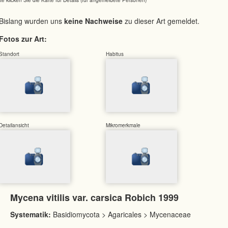
Bislang wurden uns
keine Nachweise
zu dieser Art gemeldet.
Fotos zur Art:
Standort
Habitus
Detailansicht
Mikromerkmale
Mycena vitilis var. carsica Robich 1999
Systematik:
Basidiomycota > Agaricales > Mycenaceae