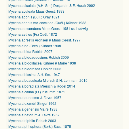
Mycena aciculata (A.H. Sm.) Desjardin & E. Horak 2002
Mycena aculeata Maas Geest. 1993
Mycena adonis (Bull.) Gray 1821
Mycena adonis var. coccinea (Quél.) Kühner 1938
Mycena adscendens Maas Geest. 1981 ss. Ludwig
Mycena aetites (Fr.) Quél. 1872
Mycena agrestis Aronsen & Maas Geest. 1997
Mycena alba (Bres.) Kühner 1938
Mycena albida Robich 2007
Mycena albidoaquosipes Robich 2009
Mycena albidolilacea Kühner & Maire 1938
Mycena albidorosea Robich 2003
Mycena albissima A.H. Sm. 1947
Mycena alboaculeata Miersch & H. Lehmann 2015
Mycena alboradiata Miersch & Rödel 2014
Mycena alcalina (Fr.) P. Kumm. 1871
Mycena aleuriosma J. Favre 1957
Mycena alexandri Singer 1962
Mycena algeriensis Maire 1938
Mycena alnetorum J. Favre 1957
Mycena alniphila Robich 2003
Mycena alphitophora (Berk.) Sacc. 1875