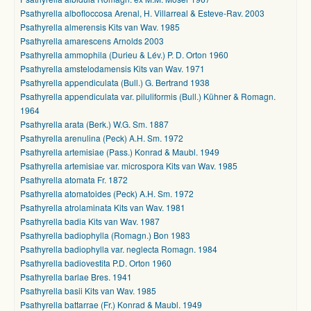
Psathyrella albofloccosa Arenal, H. Villarreal & Esteve-Rav. 2003
Psathyrella almerensis Kits van Wav. 1985
Psathyrella amarescens Arnolds 2003
Psathyrella ammophila (Durieu & Lév.) P. D. Orton 1960
Psathyrella amstelodamensis Kits van Wav. 1971
Psathyrella appendiculata (Bull.) G. Bertrand 1938
Psathyrella appendiculata var. piluliformis (Bull.) Kühner & Romagn.
1964
Psathyrella arata (Berk.) W.G. Sm. 1887
Psathyrella arenulina (Peck) A.H. Sm. 1972
Psathyrella artemisiae (Pass.) Konrad & Maubl. 1949
Psathyrella artemisiae var. microspora Kits van Wav. 1985
Psathyrella atomata Fr. 1872
Psathyrella atomatoides (Peck) A.H. Sm. 1972
Psathyrella atrolaminata Kits van Wav. 1981
Psathyrella badia Kits van Wav. 1987
Psathyrella badiophylla (Romagn.) Bon 1983
Psathyrella badiophylla var. neglecta Romagn. 1984
Psathyrella badiovestita P.D. Orton 1960
Psathyrella barlae Bres. 1941
Psathyrella basii Kits van Wav. 1985
Psathyrella battarrae (Fr.) Konrad & Maubl. 1949