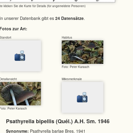
tte klicken Sie die Karte für Details (für angemeldete Personen)
In unserer Datenbank gibt es
24 Datensätze
.
Fotos zur Art:
Standort
Habitus
Foto: Peter Karasch
Detailansicht
Mikromerkmale
Foto: Peter Karasch
Psathyrella bipellis (Quél.) A.H. Sm. 1946
Synonyme:
Psathyrella barlae Bres. 1941