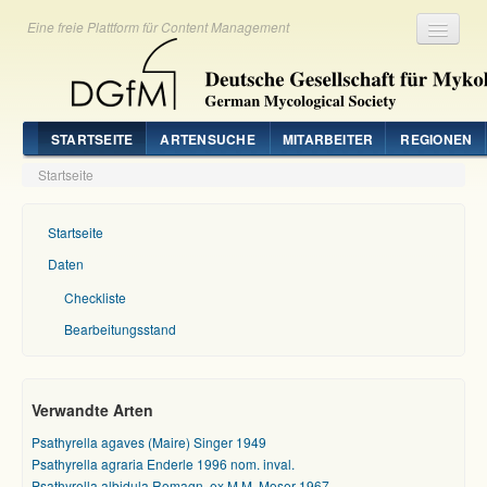
Eine freie Plattform für Content Management
Registrieren
Login
STARTSEITE
ARTENSUCHE
MITARBEITER
REGIONEN
Startseite
Startseite
Daten
Checkliste
Bearbeitungsstand
Verwandte Arten
Psathyrella agaves (Maire) Singer 1949
Psathyrella agraria Enderle 1996 nom. inval.
Psathyrella albidula Romagn. ex M.M. Moser 1967