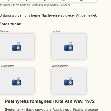
tte klicken Sie die Karte für Details (für angemeldete Personen)
Bislang wurden uns
keine Nachweise
zu dieser Art gemeldet.
Fotos zur Art:
Standort
Habitus
Detailansicht
Mikromerkmale
Psathyrella romagnesii Kits van Wav. 1972
Systematik:
Basidiomycota > Agaricales > Psathyrellaceae