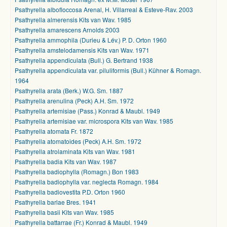
Psathyrella albofloccosa Arenal, H. Villarreal & Esteve-Rav. 2003
Psathyrella almerensis Kits van Wav. 1985
Psathyrella amarescens Arnolds 2003
Psathyrella ammophila (Durieu & Lév.) P. D. Orton 1960
Psathyrella amstelodamensis Kits van Wav. 1971
Psathyrella appendiculata (Bull.) G. Bertrand 1938
Psathyrella appendiculata var. piluliformis (Bull.) Kühner & Romagn.
1964
Psathyrella arata (Berk.) W.G. Sm. 1887
Psathyrella arenulina (Peck) A.H. Sm. 1972
Psathyrella artemisiae (Pass.) Konrad & Maubl. 1949
Psathyrella artemisiae var. microspora Kits van Wav. 1985
Psathyrella atomata Fr. 1872
Psathyrella atomatoides (Peck) A.H. Sm. 1972
Psathyrella atrolaminata Kits van Wav. 1981
Psathyrella badia Kits van Wav. 1987
Psathyrella badiophylla (Romagn.) Bon 1983
Psathyrella badiophylla var. neglecta Romagn. 1984
Psathyrella badiovestita P.D. Orton 1960
Psathyrella barlae Bres. 1941
Psathyrella basii Kits van Wav. 1985
Psathyrella battarrae (Fr.) Konrad & Maubl. 1949