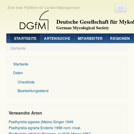
Eine freie Plattform für Content Management
Registrieren
Login
STARTSEITE
ARTENSUCHE
MITARBEITER
REGIONEN
Startseite
Startseite
Daten
Checkliste
Bearbeitungsstand
Verwandte Arten
Psathyrella agaves (Maire) Singer 1949
Psathyrella agraria Enderle 1996 nom. inval.
Psathyrella albidula Romagn. ex M.M. Moser 1967