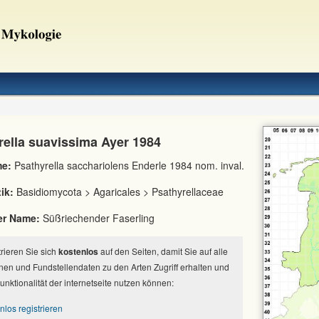
rella suavissima Ayer 1984
e:
Psathyrella sacchariolens Enderle 1984 nom. inval.
ik:
Basidiomycota > Agaricales > Psathyrellaceae
er Name:
Süßriechender Faserling
strieren Sie sich
kostenlos
auf den Seiten, damit Sie auf alle
nen und Fundstellendaten zu den Arten Zugriff erhalten und
Funktionalität der internetseite nutzen können:
nlos registrieren