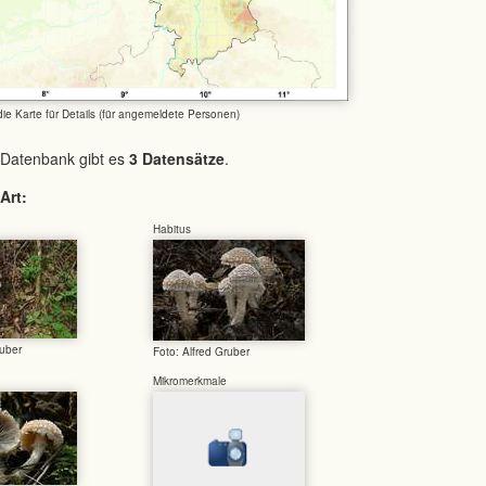
 die Karte für Details (für angemeldete Personen)
 Datenbank gibt es
3 Datensätze
.
Art:
Habitus
ruber
Foto: Alfred Gruber
Mikromerkmale