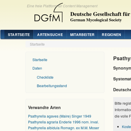
Eine freie Plattform für Content Management
STARTSEITE
ARTENSUCHE
MITARBEITER
REGIONEN
Startseite
Psathy
Startseite
Synonym
Daten
Checkliste
Systemat
Bearbeitungsstand
Deutsch
Bitte regi
Verwandte Arten
Informatio
Psathyrella agaves (Maire) Singer 1949
die volle 
Psathyrella agraria Enderle 1996 nom. inval.
Koste
Psathyrella albidula Romagn. ex M.M. Moser