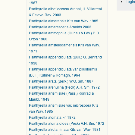
Login
1967
Psathyrella albofloccosa Arenal, H. Villarreal
& Esteve-Rav. 2003
Psathyrella almerensis Kits van Wav. 1985
Psathyrella amarescens Arnolds 2003
Psathyrella ammophila (Durieu & Lév.) P. D.
Orton 1960
Psathyrella amstelodamensis Kits van Wav.
1971
Psathyrella appendiculata (Bull.) G. Bertrand
1938
Psathyrella appendiculata var. piluliformis
(Bull.) Kühner & Romagn. 1964
Psathyrella arata (Berk.) W.G. Sm. 1887
Psathyrella arenulina (Peck) A.H. Sm. 1972
Psathyrella artemisiae (Pass.) Konrad &
Maubl. 1949
Psathyrella artemisiae var. microspora Kits
van Wav. 1985
Psathyrella atomata Fr. 1872
Psathyrella atomatoides (Peck) A.H. Sm. 1972
Psathyrella atrolaminata Kits van Wav. 1981