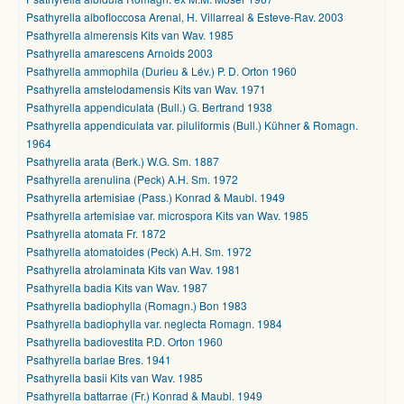
Psathyrella albofloccosa Arenal, H. Villarreal & Esteve-Rav. 2003
Psathyrella almerensis Kits van Wav. 1985
Psathyrella amarescens Arnolds 2003
Psathyrella ammophila (Durieu & Lév.) P. D. Orton 1960
Psathyrella amstelodamensis Kits van Wav. 1971
Psathyrella appendiculata (Bull.) G. Bertrand 1938
Psathyrella appendiculata var. piluliformis (Bull.) Kühner & Romagn.
1964
Psathyrella arata (Berk.) W.G. Sm. 1887
Psathyrella arenulina (Peck) A.H. Sm. 1972
Psathyrella artemisiae (Pass.) Konrad & Maubl. 1949
Psathyrella artemisiae var. microspora Kits van Wav. 1985
Psathyrella atomata Fr. 1872
Psathyrella atomatoides (Peck) A.H. Sm. 1972
Psathyrella atrolaminata Kits van Wav. 1981
Psathyrella badia Kits van Wav. 1987
Psathyrella badiophylla (Romagn.) Bon 1983
Psathyrella badiophylla var. neglecta Romagn. 1984
Psathyrella badiovestita P.D. Orton 1960
Psathyrella barlae Bres. 1941
Psathyrella basii Kits van Wav. 1985
Psathyrella battarrae (Fr.) Konrad & Maubl. 1949