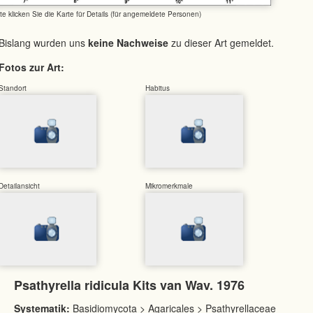
tte klicken Sie die Karte für Details (für angemeldete Personen)
Bislang wurden uns
keine Nachweise
zu dieser Art gemeldet.
Fotos zur Art:
Standort
Habitus
Detailansicht
Mikromerkmale
Psathyrella ridicula Kits van Wav. 1976
Systematik:
Basidiomycota > Agaricales > Psathyrellaceae