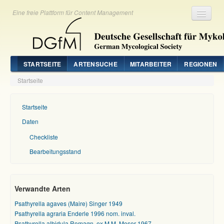
Eine freie Plattform für Content Management
Registrieren
Login
STARTSEITE
ARTENSUCHE
MITARBEITER
REGIONEN
Startseite
Startseite
Daten
Checkliste
Bearbeitungsstand
Verwandte Arten
Psathyrella agaves (Maire) Singer 1949
Psathyrella agraria Enderle 1996 nom. inval.
Psathyrella albidula Romagn. ex M.M. Moser 1967