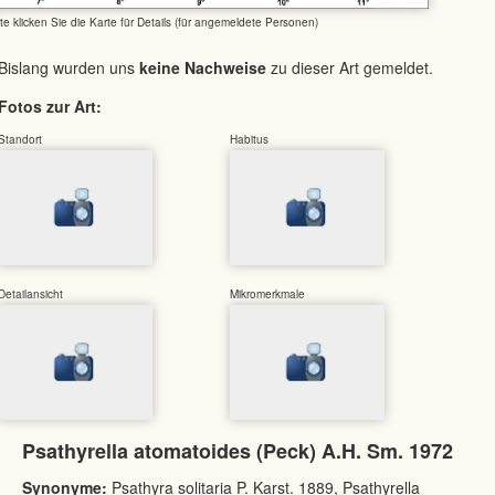
tte klicken Sie die Karte für Details (für angemeldete Personen)
Bislang wurden uns
keine Nachweise
zu dieser Art gemeldet.
Fotos zur Art:
Standort
Habitus
Detailansicht
Mikromerkmale
Psathyrella atomatoides (Peck) A.H. Sm. 1972
Synonyme:
Psathyra solitaria P. Karst. 1889, Psathyrella