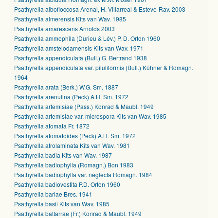
Psathyrella albofloccosa Arenal, H. Villarreal & Esteve-Rav. 2003
Psathyrella almerensis Kits van Wav. 1985
Psathyrella amarescens Arnolds 2003
Psathyrella ammophila (Durieu & Lév.) P. D. Orton 1960
Psathyrella amstelodamensis Kits van Wav. 1971
Psathyrella appendiculata (Bull.) G. Bertrand 1938
Psathyrella appendiculata var. piluliformis (Bull.) Kühner & Romagn.
1964
Psathyrella arata (Berk.) W.G. Sm. 1887
Psathyrella arenulina (Peck) A.H. Sm. 1972
Psathyrella artemisiae (Pass.) Konrad & Maubl. 1949
Psathyrella artemisiae var. microspora Kits van Wav. 1985
Psathyrella atomata Fr. 1872
Psathyrella atomatoides (Peck) A.H. Sm. 1972
Psathyrella atrolaminata Kits van Wav. 1981
Psathyrella badia Kits van Wav. 1987
Psathyrella badiophylla (Romagn.) Bon 1983
Psathyrella badiophylla var. neglecta Romagn. 1984
Psathyrella badiovestita P.D. Orton 1960
Psathyrella barlae Bres. 1941
Psathyrella basii Kits van Wav. 1985
Psathyrella battarrae (Fr.) Konrad & Maubl. 1949