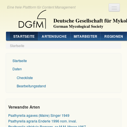
Eine freie Plattform für Content Management
Registrieren
Login
STARTSEITE
ARTENSUCHE
MITARBEITER
REGIONEN
Startseite
Startseite
Daten
Checkliste
Bearbeitungsstand
Verwandte Arten
Psathyrella agaves (Maire) Singer 1949
Psathyrella agraria Enderle 1996 nom. inval.
Psathyrella albidula Romagn. ex M.M. Moser 1967