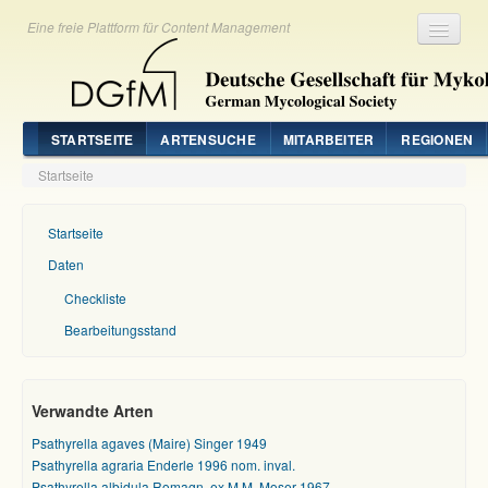
Eine freie Plattform für Content Management
Registrieren
Login
STARTSEITE
ARTENSUCHE
MITARBEITER
REGIONEN
Startseite
Startseite
Daten
Checkliste
Bearbeitungsstand
Verwandte Arten
Psathyrella agaves (Maire) Singer 1949
Psathyrella agraria Enderle 1996 nom. inval.
Psathyrella albidula Romagn. ex M.M. Moser 1967