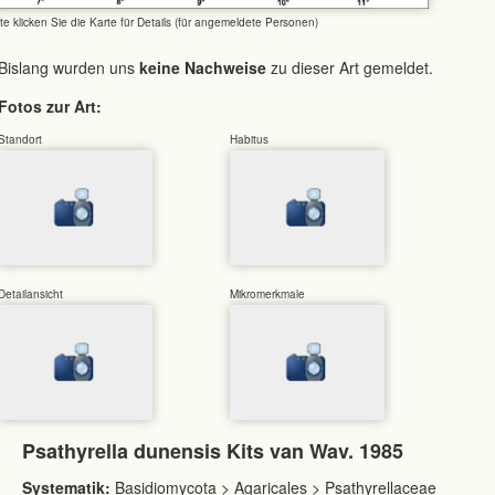
tte klicken Sie die Karte für Details (für angemeldete Personen)
Bislang wurden uns
keine Nachweise
zu dieser Art gemeldet.
Fotos zur Art:
Standort
Habitus
Detailansicht
Mikromerkmale
Psathyrella dunensis Kits van Wav. 1985
Systematik:
Basidiomycota > Agaricales > Psathyrellaceae