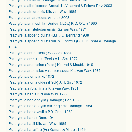
Psathyrella albofloccosa Arenal, H. Villarreal & Esteve-Rav. 2003
Psathyrella almerensis Kits van Wav. 1985
Psathyrella amarescens Arnolds 2003
Psathyrella ammophila (Durieu & Lév.) P. D. Orton 1960
Psathyrella amstelodamensis Kits van Wav. 1971
Psathyrella appendiculata (Bull.) G. Bertrand 1938
Psathyrella appendiculata var. piluliformis (Bull.) Kühner & Romagn.
1964
Psathyrella arata (Berk.) W.G. Sm. 1887
Psathyrella arenulina (Peck) A.H. Sm. 1972
Psathyrella artemisiae (Pass.) Konrad & Maubl. 1949
Psathyrella artemisiae var. microspora Kits van Wav. 1985
Psathyrella atomata Fr. 1872
Psathyrella atomatoides (Peck) A.H. Sm. 1972
Psathyrella atrolaminata Kits van Wav. 1981
Psathyrella badia Kits van Wav. 1987
Psathyrella badiophylla (Romagn.) Bon 1983
Psathyrella badiophylla var. neglecta Romagn. 1984
Psathyrella badiovestita P.D. Orton 1960
Psathyrella barlae Bres. 1941
Psathyrella basii Kits van Wav. 1985
Psathyrella battarrae (Fr.) Konrad & Maubl. 1949