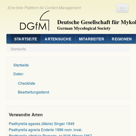
Eine freie Plattform für Content Management
Registrieren
Login
STARTSEITE
ARTENSUCHE
MITARBEITER
REGIONEN
Startseite
Startseite
Daten
Checkliste
Bearbeitungsstand
Verwandte Arten
Psathyrella agaves (Maire) Singer 1949
Psathyrella agraria Enderle 1996 nom. inval.
Psathyrella albidula Romagn. ex M.M. Moser 1967