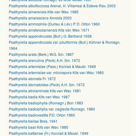
Psathyrella albofloccosa Arenal, H. Villarreal & Esteve-Rav. 2003
Psathyrella almerensis Kits van Wav. 1985
Psathyrella amarescens Arnolds 2003
Psathyrella ammophila (Durieu & Lév.) P. D. Orton 1960
Psathyrella amstelodamensis Kits van Wav. 1971
Psathyrella appendiculata (Bull.) G. Bertrand 1938
Psathyrella appendiculata var. piluliformis (Bull.) Kühner & Romagn.
1964
Psathyrella arata (Berk.) W.G. Sm. 1887
Psathyrella arenulina (Peck) A.H. Sm. 1972
Psathyrella artemisiae (Pass.) Konrad & Maubl. 1949
Psathyrella artemisiae var. microspora Kits van Wav. 1985
Psathyrella atomata Fr. 1872
Psathyrella atomatoides (Peck) A.H. Sm. 1972
Psathyrella atrolaminata Kits van Wav. 1981
Psathyrella badia Kits van Wav. 1987
Psathyrella badiophylla (Romagn.) Bon 1983
Psathyrella badiophylla var. neglecta Romagn. 1984
Psathyrella badiovestita P.D. Orton 1960
Psathyrella barlae Bres. 1941
Psathyrella basii Kits van Wav. 1985
Psathyrella battarrae (Fr.) Konrad & Maubl. 1949