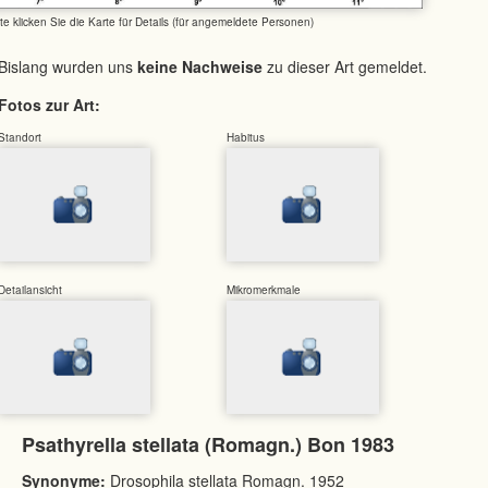
tte klicken Sie die Karte für Details (für angemeldete Personen)
Bislang wurden uns
keine Nachweise
zu dieser Art gemeldet.
Fotos zur Art:
Standort
Habitus
Detailansicht
Mikromerkmale
Psathyrella stellata (Romagn.) Bon 1983
Synonyme:
Drosophila stellata Romagn. 1952