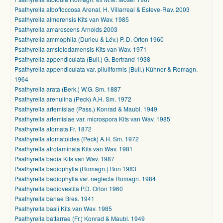
Psathyrella albofloccosa Arenal, H. Villarreal & Esteve-Rav. 2003
Psathyrella almerensis Kits van Wav. 1985
Psathyrella amarescens Arnolds 2003
Psathyrella ammophila (Durieu & Lév.) P. D. Orton 1960
Psathyrella amstelodamensis Kits van Wav. 1971
Psathyrella appendiculata (Bull.) G. Bertrand 1938
Psathyrella appendiculata var. piluliformis (Bull.) Kühner & Romagn.
1964
Psathyrella arata (Berk.) W.G. Sm. 1887
Psathyrella arenulina (Peck) A.H. Sm. 1972
Psathyrella artemisiae (Pass.) Konrad & Maubl. 1949
Psathyrella artemisiae var. microspora Kits van Wav. 1985
Psathyrella atomata Fr. 1872
Psathyrella atomatoides (Peck) A.H. Sm. 1972
Psathyrella atrolaminata Kits van Wav. 1981
Psathyrella badia Kits van Wav. 1987
Psathyrella badiophylla (Romagn.) Bon 1983
Psathyrella badiophylla var. neglecta Romagn. 1984
Psathyrella badiovestita P.D. Orton 1960
Psathyrella barlae Bres. 1941
Psathyrella basii Kits van Wav. 1985
Psathyrella battarrae (Fr.) Konrad & Maubl. 1949