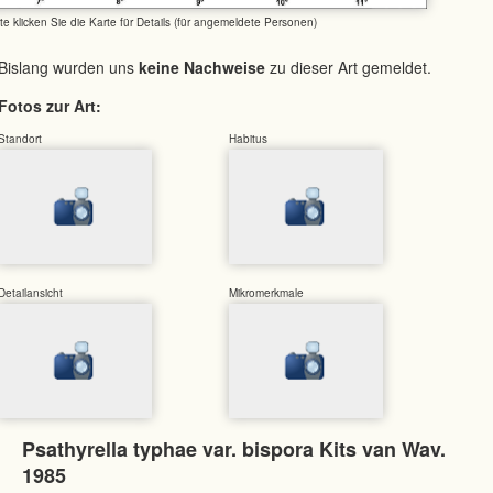
tte klicken Sie die Karte für Details (für angemeldete Personen)
Bislang wurden uns
keine Nachweise
zu dieser Art gemeldet.
Fotos zur Art:
Standort
Habitus
Detailansicht
Mikromerkmale
Psathyrella typhae var. bispora Kits van Wav.
1985