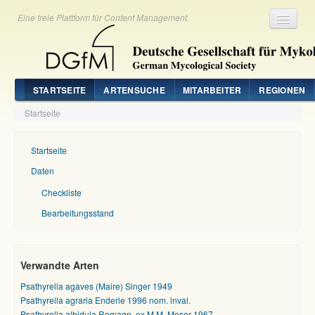
Eine freie Plattform für Content Management
Registrieren
Login
STARTSEITE
ARTENSUCHE
MITARBEITER
REGIONEN
Startseite
Startseite
Daten
Checkliste
Bearbeitungsstand
Verwandte Arten
Psathyrella agaves (Maire) Singer 1949
Psathyrella agraria Enderle 1996 nom. inval.
Psathyrella albidula Romagn. ex M.M. Moser 1967