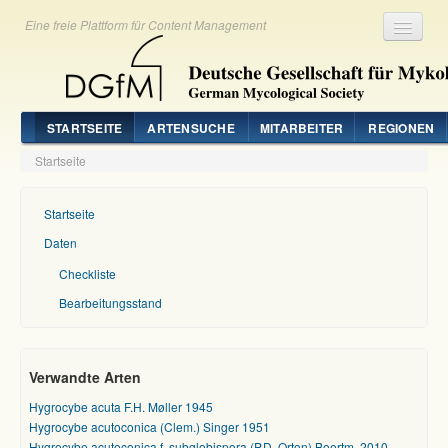
Eine freie Plattform für Content Management
Registrieren
Login
STARTSEITE
ARTENSUCHE
MITARBEITER
REGIONEN
Startseite
Startseite
Daten
Checkliste
Bearbeitungsstand
Verwandte Arten
Hygrocybe acuta F.H. Møller 1945
Hygrocybe acutoconica (Clem.) Singer 1951
Hygrocybe acutoconica f. subglobispora (P.D. Orton) Boertm. 2010