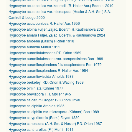
Hygrocybe acutoconica var. konradii (R. Haller Aar.) Boertm. 2010
Hygrocybe acutoconica var. microspora (Hesler & A.H. Sm.) S.A.
Cantrell & Lodge 2000
Hygrocybe acutopunicea R. Haller Aar. 1956
Hygrocybe alpina Fuljer, Zajac, Boertm. & Kautmanova 2024
Hygrocybe amara Fuljer, Zajac, Boertm. & Kautmanova 2024
Hygrocybe amoena (Lasch) Ricken 1918
Hygrocybe aurantia Murrill 1911
Hygrocybe aurantiolutescens P.D. Orton 1969
Hygrocybe aurantiolutescens var. parapersistens Bon 1989
Hygrocybe aurantiosplendens f. luteosplendens Bon 1979
Hygrocybe aurantiosplendens R. Haller Aar. 1954
Hygrocybe aurantioviscida Arnolds 1983
Hygrocybe berkeleyi P.D. Orton & Watling 1969
Hygrocybe biminiata Kühner 1977
Hygrocybe brevispora F.H. Møller 1945
Hygrocybe calcarum Gröger 1983 nom. inval.
Hygrocybe calciphila Arnolds 1985
Hygrocybe calciphila var. microspora (Kühner) Bon 1989
Hygrocybe calyptriformis (Berk.) Fayod 1889
Hygrocybe canescens (A.H. Sm. & Hesler) P.D. Orton 1987
Hygrocybe cantharellus (Fr.) Murrill 1911