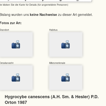
tte klicken Sie die Karte für Details (für angemeldete Personen)
Bislang wurden uns
keine Nachweise
zu dieser Art gemeldet.
Fotos zur Art:
Standort
Habitus
Detailansicht
Mikromerkmale
Hygrocybe canescens (A.H. Sm. & Hesler) P.D.
Orton 1987