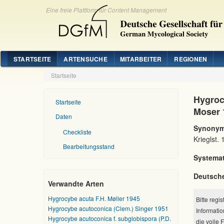
Eine freie Plattform für Content Management
STARTSEITE
ARTENSUCHE
MITARBEITER
REGIONEN
Startseite
Hygroc
Startseite
Moser 
Daten
Synonym
Checkliste
Krieglst.
Bearbeitungsstand
Systemat
Deutsch
Verwandte Arten
Hygrocybe acuta F.H. Møller 1945
Bitte regi
Hygrocybe acutoconica (Clem.) Singer 1951
Informatio
Hygrocybe acutoconica f. subglobispora (P.D.
die volle 