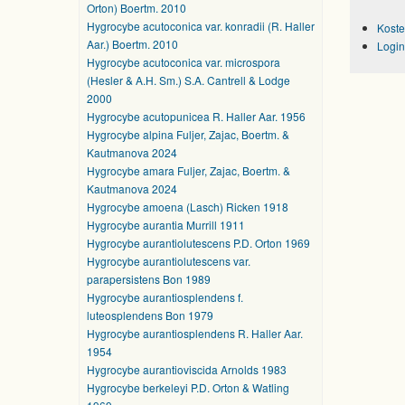
Orton) Boertm. 2010
Hygrocybe acutoconica var. konradii (R. Haller
Koste
Aar.) Boertm. 2010
Login
Hygrocybe acutoconica var. microspora
(Hesler & A.H. Sm.) S.A. Cantrell & Lodge
2000
Hygrocybe acutopunicea R. Haller Aar. 1956
Hygrocybe alpina Fuljer, Zajac, Boertm. &
Kautmanova 2024
Hygrocybe amara Fuljer, Zajac, Boertm. &
Kautmanova 2024
Hygrocybe amoena (Lasch) Ricken 1918
Hygrocybe aurantia Murrill 1911
Hygrocybe aurantiolutescens P.D. Orton 1969
Hygrocybe aurantiolutescens var.
parapersistens Bon 1989
Hygrocybe aurantiosplendens f.
luteosplendens Bon 1979
Hygrocybe aurantiosplendens R. Haller Aar.
1954
Hygrocybe aurantioviscida Arnolds 1983
Hygrocybe berkeleyi P.D. Orton & Watling