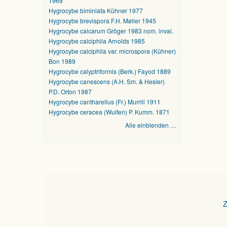
1969
Hygrocybe biminiata Kühner 1977
Hygrocybe brevispora F.H. Møller 1945
Hygrocybe calcarum Gröger 1983 nom. inval.
Hygrocybe calciphila Arnolds 1985
Hygrocybe calciphila var. microspora (Kühner)
Bon 1989
Hygrocybe calyptriformis (Berk.) Fayod 1889
Hygrocybe canescens (A.H. Sm. & Hesler)
P.D. Orton 1987
Hygrocybe cantharellus (Fr.) Murrill 1911
Hygrocybe ceracea (Wulfen) P. Kumm. 1871
Alle einblenden …
Z