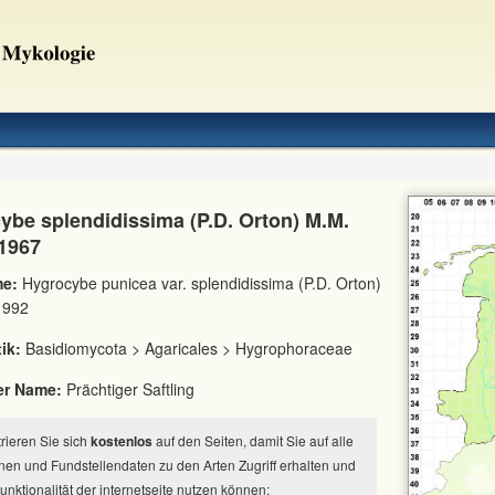
ybe splendidissima (P.D. Orton) M.M.
1967
e:
Hygrocybe punicea var. splendidissima (P.D. Orton)
 1992
ik:
Basidiomycota > Agaricales > Hygrophoraceae
er Name:
Prächtiger Saftling
strieren Sie sich
kostenlos
auf den Seiten, damit Sie auf alle
nen und Fundstellendaten zu den Arten Zugriff erhalten und
Funktionalität der internetseite nutzen können: