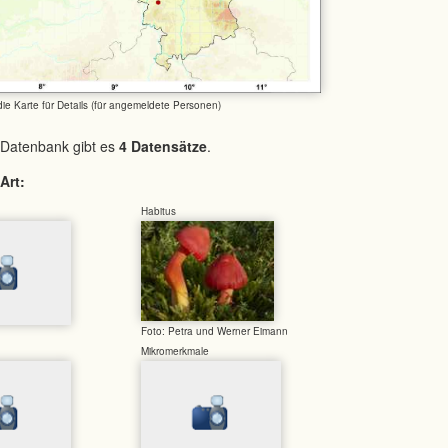
 die Karte für Details (für angemeldete Personen)
 Datenbank gibt es
4 Datensätze
.
Art:
Habitus
Foto: Petra und Werner Eimann
Mikromerkmale