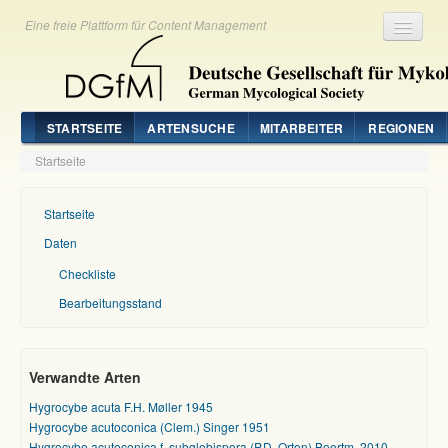
Eine freie Plattform für Content Management
Registrieren
Login
STARTSEITE
ARTENSUCHE
MITARBEITER
REGIONEN
Startseite
Startseite
Daten
Checkliste
Bearbeitungsstand
Verwandte Arten
Hygrocybe acuta F.H. Møller 1945
Hygrocybe acutoconica (Clem.) Singer 1951
Hygrocybe acutoconica f. subglobispora (P.D. Orton) Boertm. 2010