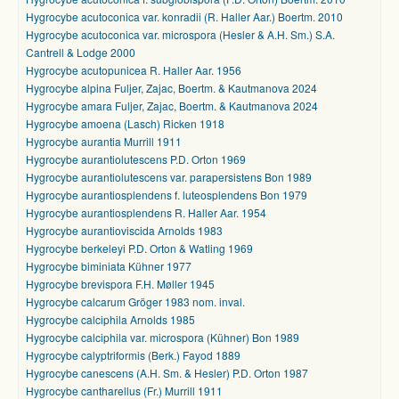
Hygrocybe acutoconica var. konradii (R. Haller Aar.) Boertm. 2010
Hygrocybe acutoconica var. microspora (Hesler & A.H. Sm.) S.A.
Cantrell & Lodge 2000
Hygrocybe acutopunicea R. Haller Aar. 1956
Hygrocybe alpina Fuljer, Zajac, Boertm. & Kautmanova 2024
Hygrocybe amara Fuljer, Zajac, Boertm. & Kautmanova 2024
Hygrocybe amoena (Lasch) Ricken 1918
Hygrocybe aurantia Murrill 1911
Hygrocybe aurantiolutescens P.D. Orton 1969
Hygrocybe aurantiolutescens var. parapersistens Bon 1989
Hygrocybe aurantiosplendens f. luteosplendens Bon 1979
Hygrocybe aurantiosplendens R. Haller Aar. 1954
Hygrocybe aurantioviscida Arnolds 1983
Hygrocybe berkeleyi P.D. Orton & Watling 1969
Hygrocybe biminiata Kühner 1977
Hygrocybe brevispora F.H. Møller 1945
Hygrocybe calcarum Gröger 1983 nom. inval.
Hygrocybe calciphila Arnolds 1985
Hygrocybe calciphila var. microspora (Kühner) Bon 1989
Hygrocybe calyptriformis (Berk.) Fayod 1889
Hygrocybe canescens (A.H. Sm. & Hesler) P.D. Orton 1987
Hygrocybe cantharellus (Fr.) Murrill 1911