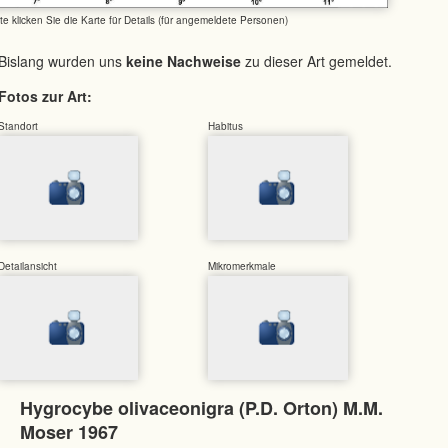
tte klicken Sie die Karte für Details (für angemeldete Personen)
Bislang wurden uns
keine Nachweise
zu dieser Art gemeldet.
Fotos zur Art:
Standort
Habitus
Detailansicht
Mikromerkmale
Hygrocybe olivaceonigra (P.D. Orton) M.M.
Moser 1967